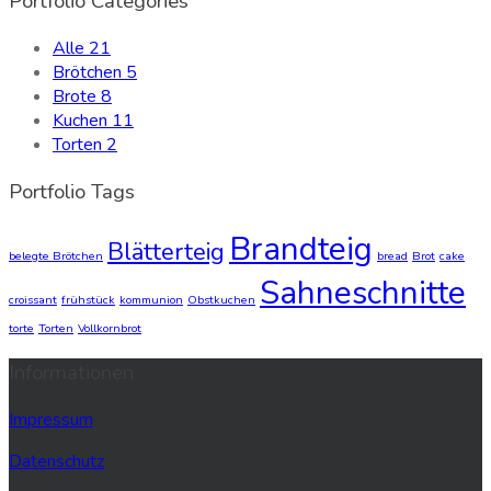
Portfolio Categories
Alle
21
Brötchen
5
Brote
8
Kuchen
11
Torten
2
Portfolio Tags
Brandteig
Blätterteig
belegte Brötchen
bread
Brot
cake
Sahneschnitte
croissant
frühstück
kommunion
Obstkuchen
torte
Torten
Vollkornbrot
Informationen
Impressum
Datenschutz